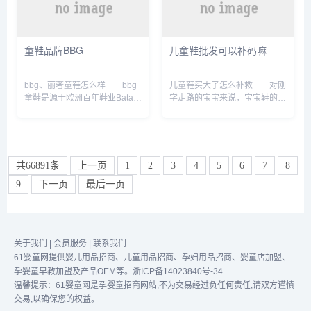
童装、PAW IN PAW这几个品牌
领先一步，将品牌化运作植入到
都是纯棉的,我姐姐家宝贝都是
企业中，让企业的发展道路领先
穿它们哦 问题二:纯棉童装什么
一步；五大权益，保证投资人资
牌子好 童装怎么说呢,只要是纯
源独享：1。.童鞋店名字洋气好
童鞋品牌BBG
儿童鞋批发可以补码嘛
棉的,做工好就可以了,其它的什
听 有寓意的童鞋店取名推
么再精致也是化纤的,再贵也不
荐? 洋气好听的童鞋店取名
要,孩子要的。全棉质地的童装
大全东京宝贝童鞋店小小兔童鞋
bbg、丽奢童鞋怎么样 bbg
儿童鞋买大了怎么补救 对刚
深受家长的欢迎,我们如...
店立春童鞋店喜洋洋童鞋店时尚
童鞋是源于欧洲百年鞋业Bata集
学走路的宝宝来说，宝宝鞋的鞋
前线...
团，这是一家百年老店，从
底不要太硬，适当软一些，把鞋
1894年创建以来，经过四十多
底弯曲，鞋尖能够到鞋底就可
年的发展，现在已经成为全世界
以。 对已经掌握走路技巧的
销售量最大的童鞋品牌。 而
宝宝来说，鞋底要选稍有一些硬
bbg童鞋是以“玩得开心”为品牌
度，可以帮助宝宝端正走路的姿
共66891条
上一页
1
2
3
4
5
6
7
8
理念，而且bbg童鞋在全球一百
势。 另外，2岁以前的宝宝
9
下一页
最后一页
多个国家都。bbg童鞋的品牌介
穿的鞋最好是高绑。儿童鞋哪里
绍 Bubblegummers童鞋源
进货最便宜 1、当地的批发
于1894年创建的欧洲百年老店
市场 批发童鞋可以到当地服装
Bata Group。
鞋帽批发市场进货，由于距离很
Bubblegummers童鞋品牌自
近，所以用的时间比较短。
关于我们
|
会员服务
|
联系我们
70...
一般店主可以找到当地卖童鞋的
61婴童网提供婴儿用品招商、儿童用品招商、孕妇用品招商、婴童店加盟、
批发商店里...
孕婴童早教加盟及产品OEM等。
浙ICP备14023840号-34
温馨提示：61婴童网是
孕婴童招商网
站,不为交易经过负任何责任,请双方谨慎
交易,以确保您的权益。