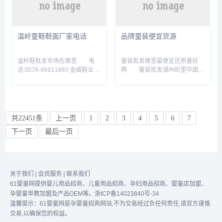
子们提供既时尚又实用的儿童服
沐浴露属于专业婴儿洗护产品，
饰产品，适用于不同的场合和活
成分里含有椰子提取物，能抵偿
动。 巴拉巴拉产品已全面覆
硬水引起的皮肤干燥，还。宝宝
盖0-16岁。儿童服装有哪些品
洗护产品有什么牌子推荐?
温岭童鞋鞋面厂家电话
品牌童装便宜货源
牌 3、叮当猫 叮当猫，是一
5、哈罗闪Sanosan: 德国高端
个儿童服装品牌，设计风格是时
的专业婴儿洗护品牌, 产品主要
尚、休闲、舒适、童趣，定位于
有沐浴露、按摩油、润肤乳、爽
温岭鞋批发市场在哪里 电
童装批发哪里最便宜还质量好
0－16岁都市儿童。 叮...
身粉等等,成分也天然安全为主...
话:0576-86911860 金威鞋业 台
啊 童装批发湖州织里中国童
州市温岭市横九路南山闸综合市
装城最便宜，还质量好。 湖
场西北侧约90米 电
州织里中国童装城位于湖州市吴
话:13018881925 鑫利亨童鞋
兴区织里镇，历史上，织里镇织
台州市温岭市园区路下洋林材自
造业就相当兴旺，史料中就有
产自销综合市场东侧约90米 电
“遍闻机杼声”的记载。 “织
共22451条
上一页
1
2
3
4
5
6
7
话:18815221658 好啦，上面是
里”因而得名。 清代以后，
下一页
最后一页
关于温岭鞋业的介绍与分享，。
因手工业的发达、商业的繁荣，
浙江温岭巴布豆童鞋厂地址
以。品牌童装折扣货源进货渠道
温岭市城北街道振兴西路7-9
有什么技巧 1.学会店铺选址
号。 经查阅地图资料，浙江
想要开品牌折扣童装店必须要选
温岭巴布豆童鞋厂地址在温岭市
择个好的位置，最好是小孩子特
关于我们
|
会员服务
|
联系我们
城北...
别多人流量特别广的地方。
61婴童网提供婴儿用品招商、儿童用品招商、孕妇用品招商、婴童店加盟、
无论你...
孕婴童早教加盟及产品OEM等。
浙ICP备14023840号-34
温馨提示：61婴童网是
孕婴童招商网
站,不为交易经过负任何责任,请双方谨慎
交易,以确保您的权益。