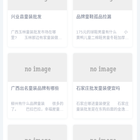
是在乡镇的话，大概就是几千块
功能，为用户的日常生活提供一
就可以的，不过120平方米的儿
切可以的帮助，一个软件就可以
童乐园投资成本。成都地心引力
解决多方面的问题，减少了客户
兴业县童装批发
品牌童鞋孤品捡漏
室内游乐场加盟吗 成都地心
因为软件多的烦恼，有兴趣的朋
引力室内游乐场是一个比较受欢
友来2265安卓网下载吧！金蚂
迎的娱乐场所，其加盟也具有一
蚁手机软件简介款综合类移动
广西玉林童装批发市场在哪
175元的球鞋男童有什么 小
定的优势。 首先，成都地...
端。上海贝岭为什么收购矽塔科
里? 玉林那边有家童装做的
黄鸭儿童二棉鞋男童冬鞋加厚保
技 上海...
不错。 你可以去参观下赣州
暖中大女童加绒鞋子学生冬季休
哪里有卖童装的商场、步行街、
闲板鞋小孩子穿的 黑色 加绒保
批发市场? 想在赣州找一个
暖 25码 码/175内长16.5cm 0条
地方销售童装，最好是扣点形式
评价 ￼擒旗轻奢品牌【店长推
的商场，有卖衣服之类的步。赣
荐】儿童二棉鞋童鞋男童鞋子女
州市南门口南宁童装批发市场在
童冬季加绒加厚宝宝冬鞋2022
哪 南宁童装批发市场在哪南
秋冬。拼多多每天都在直播品牌
宁服装批发市场又名和平商场，
样衣说是孤品捡漏是真的
广西出名童装品牌有哪些
石家庄批发童装便宜吗
和平商场又分为新和平商场和和
吗? 多多每天都在直播品牌
平商场。 位于南宁市中心繁
样衣是说的是孤品捡漏是真的
华的人民路上，东靠南宁百货大
吗？这是一种销售的宣传，有些
柳州有什么品牌童装 很多的
石家庄哪进童装便宜 石家庄
楼，北临火车站、汽车站，西依
是真的，...
了。 巴拉巴拉，幸福屋童
童装批发是在东购后面的金逸
邕江岸，是一...
装，惠生等等童装品牌排名
城,那里是专门批发童装的地方,
深圳市岁孚服装有限公司，安奈
种类多,价格也便宜石家庄哪里
儿Annil，童装知名品牌，童装
有便宜的秋季童装批发,价格在
行业颇具影响力品牌，以其流行
10元左右 我是一名农村的
与实用兼具、舒适与健康并重在
普通家庭主妇,想在村子旁的公