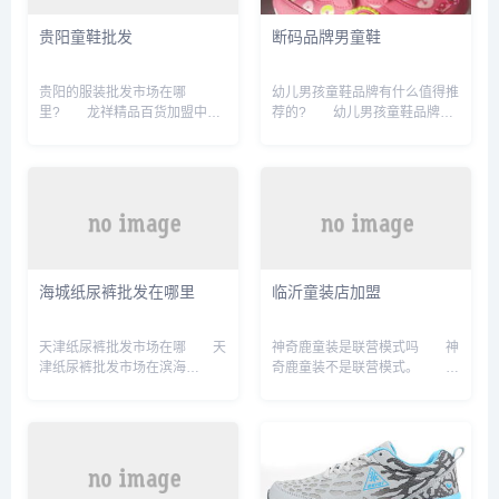
有总公司的电话。 。 想
比比我童鞋是什么档次 中高
贵阳童鞋批发
断码品牌男童鞋
做童装,希望在厂家拿货。听说
档。 比比我童鞋是中高档的
佛山比较多童装厂,想去实地考
童鞋，消费群体0-14周岁的儿
察,具体在 我这人比较贪
童。 比比我品牌属于韩国新
贵阳的服装批发市场在哪
幼儿男孩童鞋品牌有什么值得推
心，希望一次可以考察几个厂，
锐童鞋品牌。 从2007年进
里? 龙祥精品百货加盟中心
荐的? 幼儿男孩童鞋品牌值
哪里厂家...
入中国市场...
坐落于繁华的市西商业街中段，
得推荐的有：Bobdog/巴布豆、
是由海福、宾都房地产开发有限
波奇牛、同乐迪、361°、奥
公司联袂打造，并经政府立项的
悍、GoodBoy/好孩子。 1、
贵州省第一个最大规模大型百货
Bobdog/巴布豆 巴布豆（英文名
商城，拥有2万平方米商场，1
为BOBDOG ） , 1994年在上海
万平方米写字间、1万平方米仓
设立了第一家巴布豆专柜， 并
库、4百余停车位的大型。卖鞋
荣获“上海市著名商标”，“中国驰
子去哪里进货? 鞋子批发市
名。童鞋品牌 BBG童鞋每款
海城纸尿裤批发在哪里
临沂童装店加盟
场推荐：北京大康鞋业批发市
均由意大利名师设计,涵盖0-15
场、贵阳市西鞋城、北方世贸国
岁年龄段,产品线极为丰富,包括
际鞋城、湖北省武汉市银河市
正装鞋、休闲鞋、运...
天津纸尿裤批发市场在哪 天
神奇鹿童装是联营模式吗 神
场、义乌鞋子批发市场。
津纸尿裤批发市场在滨海
奇鹿童装不是联营模式。 属
1、北京大康鞋业批发...
区。 家住天津滨海新区贻成
于加盟模式，临沂市兰山区神奇
豪庭社区的市民赵女士告诉记
鹿童装店，成立于2017-09-
者，她购买进口纸尿裤产品时发
12。 经营范围包括一般项
现，不同销售渠道价格相差悬
目：服装服饰零售。 母婴用
殊，即使是两家相邻的母婴店，
品销售。 服装服饰批
一家售价150元左右，另一家售
发。 日用杂品销售。 鞋