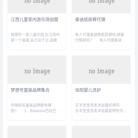
国内童装品牌中享有盛誉，深圳
路上开一家适合农家人的童装。
市孕婴童委员会主席单位，专业
石家庄的新华集贸童装城。
设计、经营中高档童装的服装企
你直接做公交车到火车站，然后
江西儿童室内游乐场加盟
泰迪纸尿裤代理
业。 5、派克兰帝/Pacla。
过了中山路那一片你转转就能看
儿童服装都有哪些品牌? 我
到。 很多批发的都在哪石家
想知道一些知名的儿童服装，我
庄哪个批发童装的地方便宜
我想开一家儿童乐园,在江西中
有人代理泰迪熊纸尿裤吗,销量
知道的很少，不知道都有哪些
石家庄天天外贸尾货服装批发的
部一个县城,自己没干过,选哪个
行情如何? 有人代理泰迪熊
呢...
服装很便...
品牌加盟比较 我想开一家儿
纸尿裤吗,销量行情如何?泰迪熊
童乐园，在江西中部一个县城，
还可以吧，以前做过，中包零售
自己没干过，选哪个品牌加盟。
价要五六十，价格有点高，利润
想要开一家儿童乐园，首先考虑
也就是十几块钱，现在不做了，
的问题就是选址，要结合当地的
开始做贝乐熊的，利润比它高，
人流密集地段等条件，只有在人
质量也比泰迪熊好泰迪熊纸尿裤
多的地方才能占有足够的优势，
怎么批发卖 泰迪熊纸尿裤可
我们一般可以选择在学校附近、
以到住宅地的大型批发市场批
梦想号童装品牌集合
信阳婴儿洗护
早教班等地方，建议选择在同类
发。 泰迪熊纸尿裤在淘宝，
店铺聚集的街区，这种地方人流
京东等购物平台都可大量购买，
量的针对性较强。 室内儿童
而且在大型批发市场都有卖的，
中国知名童装品牌都有哪
五羊宝宝洗发沐浴露好用吗
游乐场加盟费用多少钱 加盟
可以到大型批发市场批发。
些? 1、Balabala巴拉巴拉
五羊宝宝洗发沐浴露是特别为婴
儿童乐...
上海煌颖...
巴拉巴拉童装品牌创立于2002
儿设计的洗发、沐浴露理念研
年，是具有国际视野的时尚大众
发，能够一步到位给萌宝的清洁
童装品牌。 巴拉巴拉主张
肌肤，还能保持宝宝肌肤每天都
“童年不同样”的品牌理念，为孩
能喝饱水。 而五羊婴儿洗发