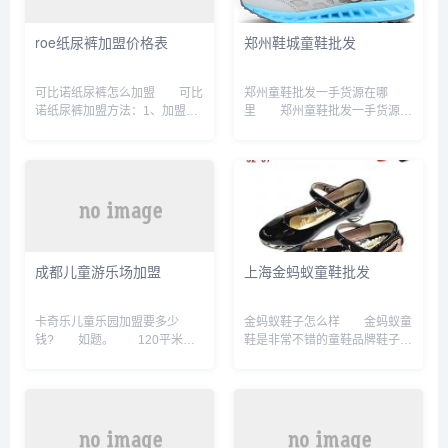
价则为129元，而有网店价格。
帽批发。 鞋帽零售。 美
青岛纸尿裤批发市场在哪 城
发饰品销售。 卫生用品和一
roe纸尿裤加盟价格表
郑州鞋城童鞋批发
阳区多品纸尿裤批发部。 在
次性。贝纳熊童装几线品牌
山东省青岛市城阳区棘洪滩街道
贝纳熊童装是国内同一系列产品
古岛社区。 城阳区多品纸尿
主流的高端品牌，属于一线品
可比诺纸尿裤怎么加盟 可比
郑州童鞋批发一手货源在哪
裤批发部，成立于2019年，位
牌，占居同一系列产品中比较大
诺纸尿裤加盟方法：1、加盟可
里 郑州童鞋批发一手货源在
于山东省青岛...
的市场份额，...
比诺纸尿裤需具备一定的资金，
哪里：1、郑州市二七区卓宸童
并且具备良好的资金信用。
鞋批发部；2、郑州市二七区木
2、具有合适的经营场所。
木坊童鞋行；3、郑州市二七区
3、认可可比诺纸尿裤经营理
露露童鞋商行；4、郑州市二七
念，有相关零售行业经验。
区蜡笔米奇商行；5、郑州市二
4、热爱婴童行业，有渴望成功
七区祥仔家童鞋；6、郑州市二
的热情和勇于开拓的精神。
七区培元童鞋商行；7、郑。郑
5。可比诺纸尿裤怎么加盟
州童鞋批发市场在哪 火车站
成都儿童游乐场加盟
上海金蚂蚁童鞋批发
咨询考察：代理商可以以电话，
附近，银基南边有个金泰
传真、网上留言等方式，向所代
吧。 。 专门批发儿童服
理的纸尿裤品牌相关人员咨询代
装还有鞋子。 。 要不就
卡奇乐儿童乐园加盟要多少
金蚂蚁鞋子怎么样 金蚂蚁童
理事项，索要代理申请书。
银基。 。 。 或者去
钱? 如题。 120平米左
鞋是非常不错的童鞋品牌鞋子穿
并与相关业...
总站那边的鞋城...
右不同的设备的都能造成不同的
起来也非常的舒服，鞋底耐磨，
投资费用，大城市跟小城市场地
不臭脚，价格并不贵，碰到活动
租金差别是最大的，像北上广深
价更划算。 金蚂蚁是什
这种一线城市，120平方的面积
么? 金蚂蚁App是一款综合
租金费用在5000-1.5万左右，但
类手机软件，软件内拥有多方面