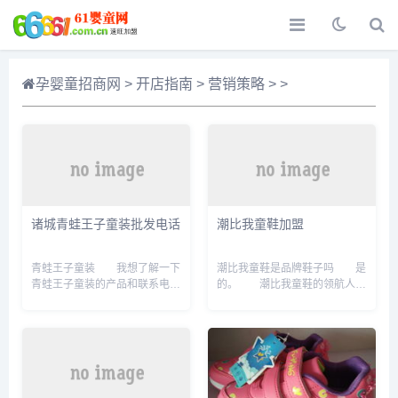
孕婴童招商网
>
开店指南
>
营销策略
> >
诸城青蛙王子童装批发电话
潮比我童鞋加盟
青蛙王子童装 我想了解一下
潮比我童鞋是品牌鞋子吗 是
青蛙王子童装的产品和联系电话
的。 潮比我童鞋的领航人周
这个牌子不错，这个品牌好象很
伟涛，在潮比我童鞋的十年发展
适合中等消费者，不高不低，我
历程大会中讲述了未来十年潮比
有朋友开了一间，是加盟的，一
我童鞋的发展规划。 第一：
个季度订一次货，没有补货的，
重金打造新的供应链系统，专业
生意不错，现在还想开第二间，
化的团队打造时尚专卖体
就是苦找不到铺面。
系。 第二：尽快实现潮比我
970955714是她QQ号。 她
童鞋专卖店标准化、系统化、。